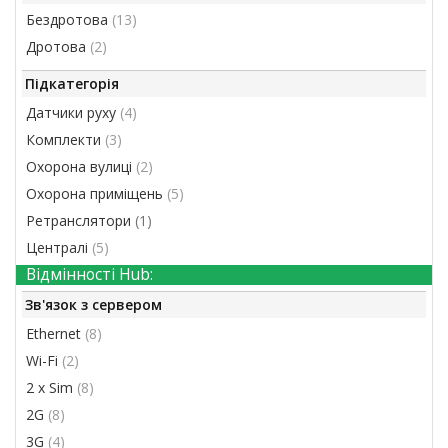
Бездротова
(13)
Дротова
(2)
Підкатегорія
Датчики руху
(4)
Комплекти
(3)
Охорона вулиці
(2)
Охорона приміщень
(5)
Ретранслятори
(1)
Централі
(5)
Відмінності Hub:
Зв'язок з сервером
Ethernet
(8)
Wi-Fi
(2)
2 x Sim
(8)
2G
(8)
3G
(4)