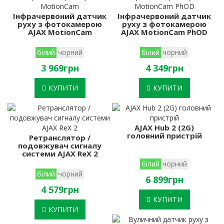
Інфрачервоний датчик
Інфрачервоний датчик
руху з фотокамерою
руху з фотокамерою
AJAX MotionCam
AJAX MotionCam PhOD
білий
чорний
білий
чорний
3 969грн
4 349грн
КУПИТИ
КУПИТИ
AJAX Hub 2 (2G)
головний пристрій
Ретранслятор /
подовжувач сигналу
системи AJAX ReX 2
білий
чорний
білий
чорний
6 899грн
4 579грн
КУПИТИ
КУПИТИ