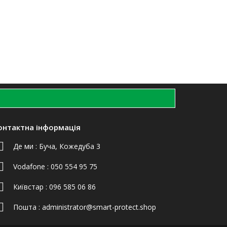
онтактна інформація
Де ми :
Буча, Кожедуба 3
Vodafone :
050 554 95 75
Київстар :
096 585 06 86
Пошта :
administrator@smart-protect.shop