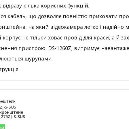
 відразу кілька корисних функцій.
ся кабель, що дозволяє повністю приховати про
онштейна, на який відеокамера легко і надійно м
корпус не тільки ховає провід для краси, а й зах
нення пристрою. DS-1260ZJ витримує навантаженн
плюються шурупами.
трукція.
 кронштейн
1275ZJ-S-SUS
ий