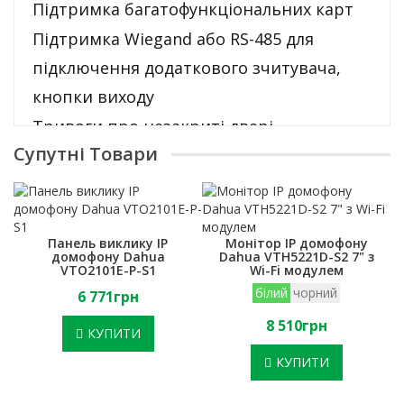
Підтримка багатофункціональних карт
Підтримка Wiegand або RS-485 для
підключення додаткового зчитувача,
кнопки виходу
Тривоги про незакриті двері,
Супутні Товари
проникнення, примусова тривога
Заборона повторного проходу,
багатофункціональна карта
Завдання до 128 періодів роботи і
Панель виклику IP
Монітор IP домофону
домофону Dahua
Dahua VTH5221D-S2 7" з
святкових днів
VTO2101E-P-S1
Wi-Fi модулем
білий
чорний
6 771грн
Функція Watch dog
8 510грн
Захист від вологи та пилу згідно
КУПИТИ
стандарту IP67
КУПИТИ
Розміри: 62 x 23 x 142мм