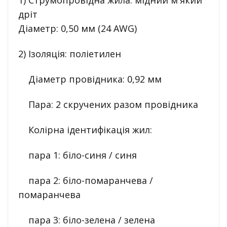
1) Струмопровідна жила: мідний м'який
дріт
Діаметр: 0,50 мм (24 AWG)
2) Ізоляція: поліетилен
Діаметр провідника: 0,92 мм
Пара: 2 скручених разом провідника
Колірна ідентифікація жил:
пара 1: біло-синя / синя
пара 2: біло-помаранчева /
помаранчева
пара 3: біло-зелена / зелена