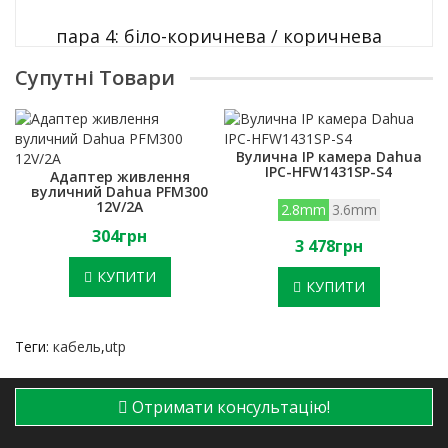
пара 4: біло-коричнева / коричнева
Супутні Товари
Сердечник: 4 пари скручені разом
3) Зовнішня оболонка: стійкий до уф
Вулична IP камера Dahua
поліетилен
IPC-HFW1431SP-S4
Адаптер живлення
вуличний Dahua PFM300
12V/2A
2.8mm
3.6mm
Колір оболонки: чорний
304грн
3 478грн
Максимальний діаметр кабелю: 6,7 мм
КУПИТИ
КУПИТИ
Теги:
кабель
,
utp
Отримати консультацію!