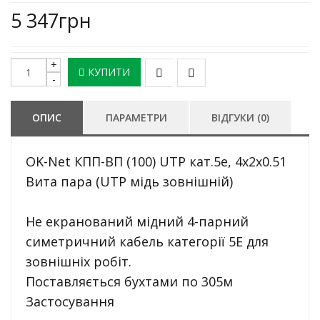
5 347грн
КУПИТИ
ОПИС
ПАРАМЕТРИ
ВІДГУКИ (0)
OK-Net КПП-ВП (100) UTP кат.5е, 4х2х0.51
Вита пара (UTP мідь зовнішній)
Не екранований мідний 4-парний
симетричний кабель категорії 5E для
зовнішніх робіт.
Поставляється бухтами по 305м
Застосування