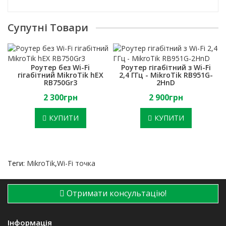
Супутні Товари
Роутер без Wi-Fi
Роутер гігабітний з Wi-Fi
гігабітний MikroTik hEX
2,4 ГГц - MikroTik RB951G-
RB750Gr3
2HnD
2 300грн
2 900грн
КУПИТИ
КУПИТИ
Теги:
MikroTik
,
Wi-Fi точка
Отримати консультацію!
Інформація