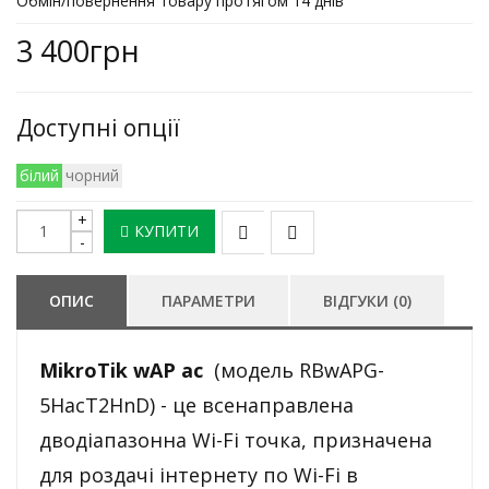
Обмін/повернення товару протягом 14 днів
3 400грн
Доступні опції
білий
чорний
КУПИТИ
ОПИС
ПАРАМЕТРИ
ВІДГУКИ (0)
MikroTik wAP ac
(модель RBwAPG-
5HacT2HnD) - це всенаправлена
дводіапазонна Wi-Fi точка, призначена
для роздачі інтернету по Wi-Fi в