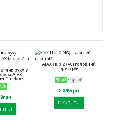
AJAX Hub 2 (4G) головний
пристрій
атчик руху з
Вуличний да
ерою AJAX
DualCur
m Outdoor
двосторо
білий
чорний
ілий
8 899грн
99грн
5 
КУПИТИ
УПИТИ
К