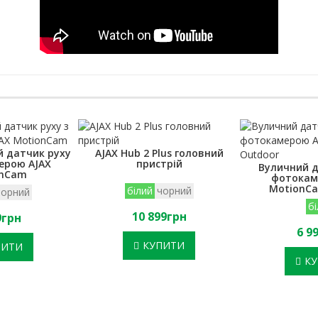
й датчик руху
AJAX Hub 2 Plus головний
ерою AJAX
пристрій
Вуличний д
onCam
фотокам
MotionCa
білий
чорний
чорний
б
10 899грн
9грн
6 9
КУПИТИ
ПИТИ
К