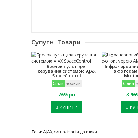
Супутні Товари
Брелок пульт для
Інфрачервони
керування системою AJAX
з фотокам
SpaceControl
Moti
білий
чорний
білий
769грн
3 96
КУПИТИ
КУ
Теги:
AJAX
,
сигналізація
,
датчики