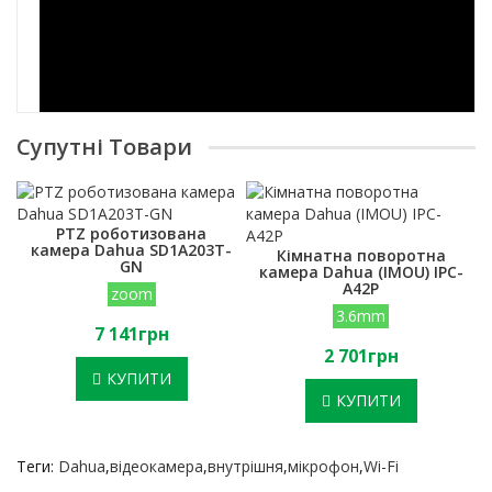
Супутні Товари
PTZ роботизована
камера Dahua SD1A203T-
Кімнатна поворотна
GN
камера Dahua (IMOU) IPC-
A42P
zoom
3.6mm
7 141грн
2 701грн
КУПИТИ
КУПИТИ
Теги:
Dahua
,
відеокамера
,
внутрішня
,
мікрофон
,
Wi-Fi