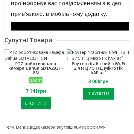
проінформує вас повідомленням з відео
прив'язкою, в мобільному додатку.
Супутні Товари
PTZ роботизована
Роутер гігабітний з Wi-Fi
камера Dahua SD1A203T-
2,4 ГГц / 5 ГГц MikroTik
GN
hAP ac²
zoom
3 000грн
7 141грн
КУПИТИ
КУПИТИ
Теги:
Dahua
,
відеокамера
,
внутрішня
,
мікрофон
,
Wi-Fi