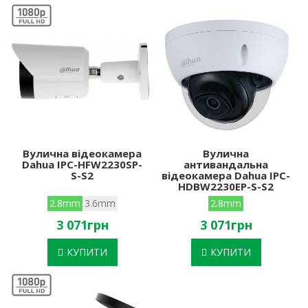
Вулична відеокамера
Вулична
Dahua IPC-HFW2230SP-
антивандальна
S-S2
відеокамера Dahua IPC-
HDBW2230EP-S-S2
2.8mm
3.6mm
2.8mm
3 071грн
3 071грн
КУПИТИ
КУПИТИ