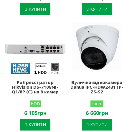
КУПИТИ
КУПИТИ
PoE реєстратор
Вулична відеокамера
Hikvision DS-7108NI-
Dahua IPC-HDW2431TP-
Q1/8P (C) на 8 камер
ZS-S2
HDD
zoom
6 105грн
6 660грн
КУПИТИ
КУПИТИ