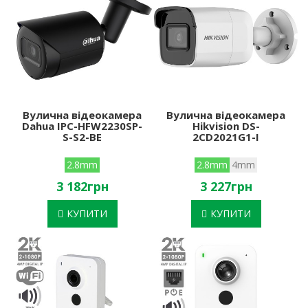
Вулична відеокамера
Вулична відеокамера
Dahua IPC-HFW2230SP-
Hikvision DS-
S-S2-BE
2CD2021G1-I
2.8mm
2.8mm
4mm
3 182грн
3 227грн
КУПИТИ
КУПИТИ