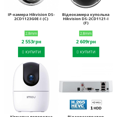
IP-камера Hikvision DS-
Відеокамера купольна
2CD1123G0E-I (C)
Hikvision DS-2CD1121-I
(F)
2.8mm
2.8mm
2 553грн
2 609грн
КУПИТИ
КУПИТИ
Кімнатна поворотна
Відеореєстратор