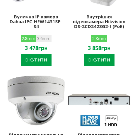
Вулична IP камера
Внутрішня
Dahua IPC-HFW1431SP-
відеокамера Hikvision
S4
DS-2CD2423G2-I (PoE)
2.8mm
3.6mm
2.8mm
3 478грн
3 858грн
КУПИТИ
КУПИТИ
Відеокамера купольна
Відеореєстратор