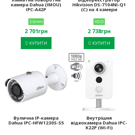
камера Dahua (IMOU)
Hikvision DS-7104NI-Q1
IPC-A42P
(C) на 4 камери
3.6mm
HDD
2 701грн
2 738грн
КУПИТИ
КУПИТИ
Вулична IP-камера
Внутрішня
Dahua IPC-HFW1230S-S5
відеокамера Dahua IPC-
K22P (Wi-Fi)