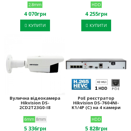
2.8mm
HDD
4 070грн
4 255грн
КУПИТИ
КУПИТИ
Вулична відеокамера
PoE реєстратор
Hikvision DS-
Hikvision DS-7604NI-
2CD2T23G0-I8
K1/4P (C) на 4 камери
6mm
8mm
HDD
5 336грн
5 828грн