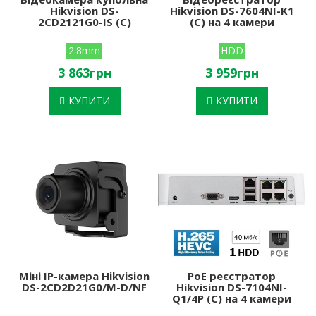
Hikvision DS-
Hikvision DS-7604NI-K1
2CD2121G0-IS (C)
(C) на 4 камери
2.8mm
HDD
3 863грн
3 959грн
КУПИТИ
КУПИТИ
Міні IP-камера Hikvision
PoE реєстратор
DS-2CD2D21G0/M-D/NF
Hikvision DS-7104NI-
Q1/4P (C) на 4 камери