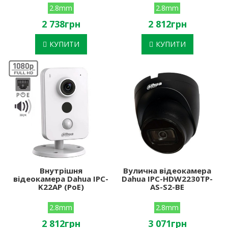
2.8mm
2.8mm
2 738грн
2 812грн
КУПИТИ
КУПИТИ
Внутрішня
Вулична відеокамера
відеокамера Dahua IPC-
Dahua IPC-HDW2230TP-
K22AP (PoE)
AS-S2-BE
2.8mm
2.8mm
2 812грн
3 071грн