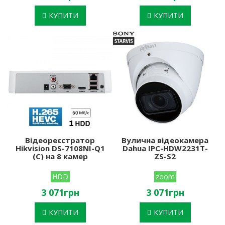
КУПИТИ
КУПИТИ
Відеореєстратор
Вулична відеокамера
Hikvision DS-7108NI-Q1
Dahua IPC-HDW2231T-
(C) на 8 камер
ZS-S2
HDD
zoom
3 071грн
3 071грн
КУПИТИ
КУПИТИ