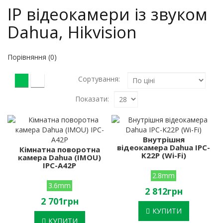
IP відеокамери із звуком
Dahua, Hikvision
Порівняння (0)
Сортування:
Показати:
Внутрішня
відеокамера Dahua IPC-
Кімнатна поворотна
K22P (Wi-Fi)
камера Dahua (IMOU)
IPC-A42P
2.8mm
3.6mm
2 812грн
2 701грн
КУПИТИ
КУПИТИ